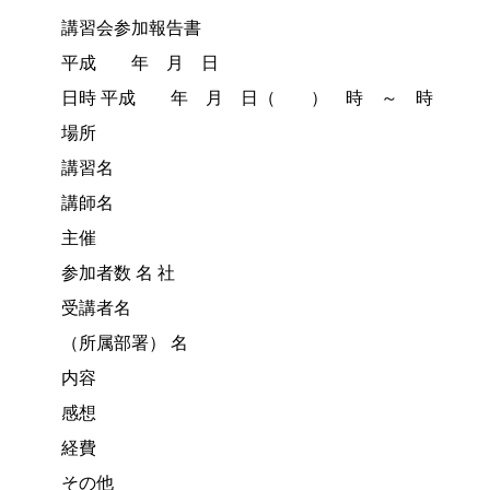
講習会参加報告書
平成 年 月 日
日時 平成 年 月 日（ ） 時 ～ 時
場所
講習名
講師名
主催
参加者数 名 社
受講者名
（所属部署） 名
内容
感想
経費
その他