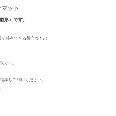
ーマット
・雛形）です。
員で共有できる役立つもの
限です。
に編集しご利用ください。
。