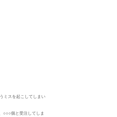
いうミスを起こしてしまい
、○○○個と受注してしま