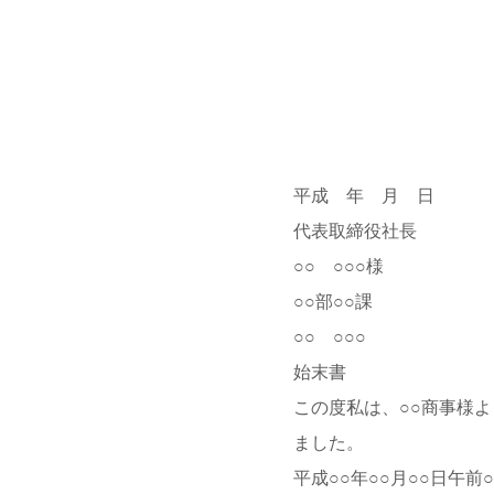
平成 年 月 日
代表取締役社長
○○ ○○○様
○○部○○課
○○ ○○○
始末書
この度私は、○○商事様
ました。
平成○○年○○月○○日午