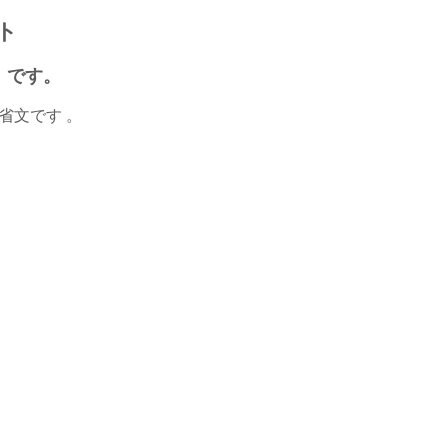
ト
）です。
省文です 。