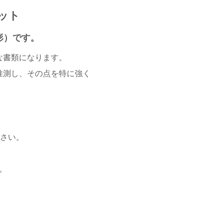
ット
形）です。
な書類になります。
推測し、その点を特に強く
ださい。
。