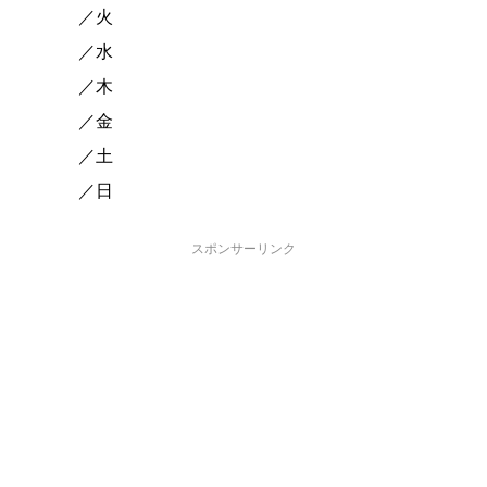
／火
／水
／木
／金
／土
／日
スポンサーリンク