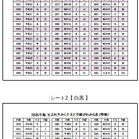
シート2【 白黒 】