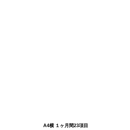
A4横 １ヶ月間23項目