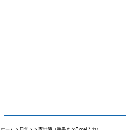
ホーム
>
日常２
> 家計簿（手書きかExcel入力）