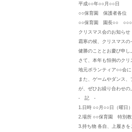
平成○○年○○月○○日
○○保育園 保護者各位
○○保育園 園長○○ ○○○
クリスマス会のお知らせ
霜寒の候、クリスマスの
健勝のこととお慶び申し
さて、本年も恒例のクリ
地元ボランティア○○会
また、ゲームやダンス、
が、ぜひお繰り合わせの
- 記 -
1.日時 ○○月○○日（曜日
2.場所 ○○保育園 特別
3.持ち物 各自、上履き