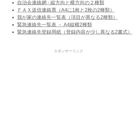
自治会連絡網 - 縦方向と横方向の２種類
ＦＡＸ送信連絡票（A4に1枚と2枚の2種類）
我が家の連絡先一覧表（項目が異なる2種類）
緊急連絡先一覧表 － A4縦横2種類
緊急連絡先登録用紙（登録内容が少し異なる2書式）
スポンサーリンク