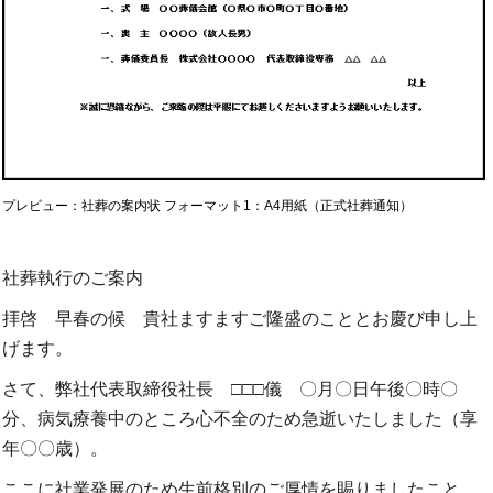
プレビュー：社葬の案内状 フォーマット1：A4用紙（正式社葬通知）
社葬執行のご案内
拝啓 早春の候 貴社ますますご隆盛のこととお慶び申し上
げます。
さて、弊社代表取締役社長 □□□儀 〇月〇日午後〇時〇
分、病気療養中のところ心不全のため急逝いたしました（享
年〇〇歳）。
ここに社業発展のため生前格別のご厚情を賜りましたこと、