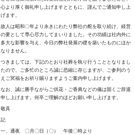
心より厚く御礼申し上げますとともに、謹んでご通知申し上
げます。
故人は昭和〇年より永きにわたり弊社の舵を取り続け、経営
の要として専心尽力してまいりました。その功績は社内外に
多大な影響を与え、今日の弊社発展の礎を築いたものにほか
なりません。
つきましては、下記のとおり社葬を執り行うこととなりまし
たので、ご多忙のところ誠に恐縮に存じますが、ご参列のう
えご冥福をお祈り賜りますようご案内申し上げます。
なお、誠に勝手ながらご供花・ご香典などの儀は固くご辞退
申し上げます。何卒ご理解のほどお願い申し上げます。
敬具
記
一、通夜 〇月〇日（〇） 午後〇時より