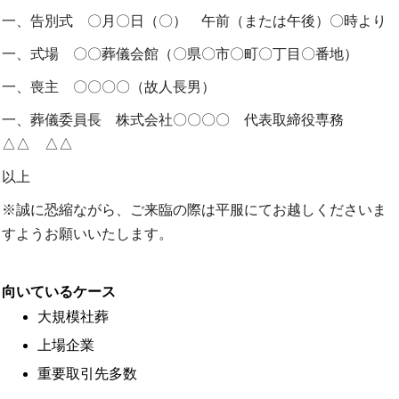
一、告別式 〇月〇日（〇） 午前（または午後）〇時より
一、式場 〇〇葬儀会館（〇県〇市〇町〇丁目〇番地）
一、喪主 〇〇〇〇（故人長男）
一、葬儀委員長 株式会社〇〇〇〇 代表取締役専務
△△ △△
以上
※誠に恐縮ながら、ご来臨の際は平服にてお越しくださいま
すようお願いいたします。
向いているケース
大規模社葬
上場企業
重要取引先多数