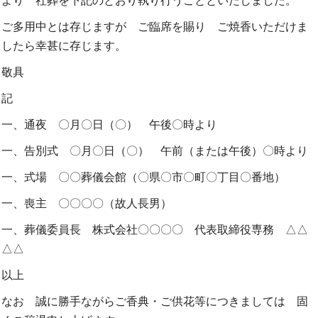
より 社葬を下記のとおり執り行うことといたしました。
ご多用中とは存じますが ご臨席を賜り ご焼香いただけま
したら幸甚に存じます。
敬具
記
一、通夜 〇月〇日（〇） 午後〇時より
一、告別式 〇月〇日（〇） 午前（または午後）〇時より
一、式場 〇〇葬儀会館（〇県〇市〇町〇丁目〇番地）
一、喪主 〇〇〇〇（故人長男）
一、葬儀委員長 株式会社〇〇〇〇 代表取締役専務 △△
△△
以上
なお 誠に勝手ながらご香典・ご供花等につきましては 固