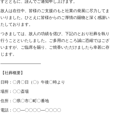
すとともに、謹んでご通知申し上げます。
故人は在任中、皆様のご支援のもと社業の発展に尽力してま
いりました。ひとえに皆様からのご厚情の賜物と深く感謝い
たしております。
つきましては、故人の功績を偲び、下記のとおり社葬を執り
行うことといたしました。ご多用のところ誠に恐縮ではござ
いますが、ご臨席を賜り、ご焼香いただけましたら幸甚に存
じます。
――――――――――
【社葬概要】
日時：〇月〇日（〇）午後〇時より
場所：〇〇斎場
住所：〇県〇市〇町〇番地
電話：〇〇―〇〇〇〇―〇〇〇〇