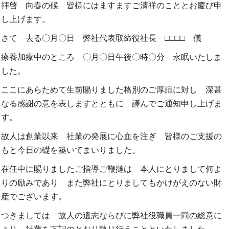
拝啓 向春の候 皆様にはますますご清祥のこととお慶び申
し上げます。
さて 去る〇月〇日 弊社代表取締役社長 □□□□ 儀
療養加療中のところ 〇月〇日午後〇時〇分 永眠いたしま
した。
ここにあらためて生前賜りました格別のご厚誼に対し 深甚
なる感謝の意を表しますとともに 謹んでご通知申し上げま
す。
故人は創業以来 社業の発展に心血を注ぎ 皆様のご支援の
もと今日の礎を築いてまいりました。
在任中に賜りましたご指導ご鞭撻は 本人にとりまして何よ
りの励みであり また弊社にとりましてもかけがえのない財
産でございます。
つきましては 故人の遺志ならびに弊社役職員一同の総意に