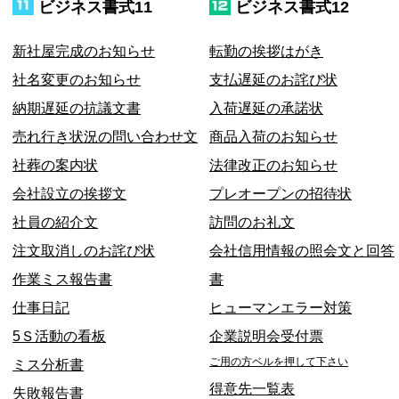
ビジネス書式11
ビジネス書式12
新社屋完成のお知らせ
転勤の挨拶はがき
社名変更のお知らせ
支払遅延のお詫び状
納期遅延の抗議文書
入荷遅延の承諾状
売れ行き状況の問い合わせ文
商品入荷のお知らせ
社葬の案内状
法律改正のお知らせ
会社設立の挨拶文
プレオープンの招待状
社員の紹介文
訪問のお礼文
注文取消しのお詫び状
会社信用情報の照会文と回答
作業ミス報告書
書
仕事日記
ヒューマンエラー対策
5Ｓ活動の看板
企業説明会受付票
ご用の方ベルを押して下さい
ミス分析書
得意先一覧表
失敗報告書