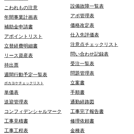
設備故障一覧表
こわれもの注意
アポ管理表
年間事業計画表
価格改定表
補助金申請書
仕入先評価表
アポイントリスト
注意点チェックリスト
立替経費明細書
問い合わせ記録表
リース資産表
受注一覧表
持出票
問題管理表
週間行動予定一覧表
立案書
ポカヨケチェックリスト
単価表
手順書
送迎管理表
通勤経路図
コンフィデンシャルマーク
工事完了報告書
工事見積書
修理依頼書
工事工程表
金種表